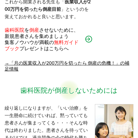
これから開業される先生も「
医業収入が2
00万円を切ったら倒産目前
」というのを
覚えてお
かれると良いと思います。
歯科医院
を
倒産
させないために、
新規患者さんを集めましょう
集客ノウハウが満載の
無料ガイド
ブック
プレゼントはこちらへ
→「月の医業収入が200万円を切ったら 倒産の危機！」の補
足情報
歯科医院が倒産しないためには
繰り返しになりますが、「いい治療」を
一生懸命に続けていれば、黙っていても
患者さんが集まってくる・・・そんな時
代は終わりました。患者さんを待ってい
るだけでは、過当競争の今の時代を勝ち