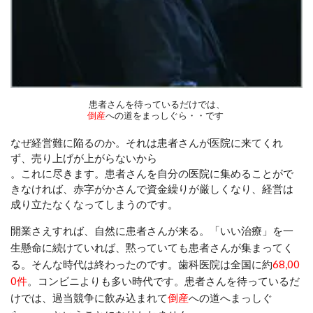
患者さんを待っているだけでは、
倒産
への道をまっしぐら・・です
なぜ経営難に陥るのか。それは患者さんが医院に来てくれ
ず、売り上げが上がらないから
。これに尽きます。患者さんを自分の医院に集めることがで
きなければ、赤字がかさんで資金繰りが厳しくなり、経営は
成り立たなくなってしまうのです。
開業さえすれば、自然に患者さんが来る。「いい治療」を一
生懸命に続けていれば、黙っ
ていても患者さんが集まってく
る。そんな時代は終わったのです。歯科医院は全国に約
68,00
0件
。コンビニよりも多い時代です。患者さんを待っているだ
けでは、過当競争に飲み込まれて
倒産
への道へまっしぐ