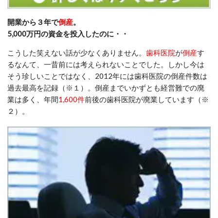
開業から３年で
倒産
。
5,000万円の資金を投入したのに・・
こうした笑えない話が少なくありません。
歯科医院
が
倒産
す
るなんて、一昔前には考えられないことでした。しかし今は
そう珍しい
ことではなく、2012年には歯科医院の倒産件数は
過去最高を記録（※１）。
倒産までいか
ずとも経営難での廃
業は多く、年間
1,600件
前後の歯科医院が廃業しています（※
２）。