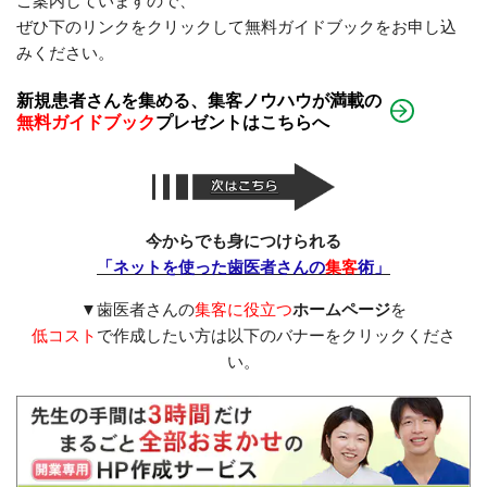
ぜひ下のリンクをクリックして無料ガイドブックをお申し込
みください。
新規患者さんを集める、集客ノウハウが満載の
無料ガイドブック
プレゼントはこちらへ
今からでも身につけられる
「ネットを使った歯医者さんの
集客
術」
▼歯医者さんの
集客に役立つ
ホームページ
を
低コスト
で作成したい方は以下のバナーをクリックくださ
い。