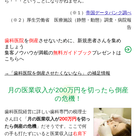
ら・・・ということになりかねません。
（※１）
帝国データバンク調べ
（※２）厚生労働省 医療施設（静態・動態）調査・病院報
告
歯科医院
を
倒産
させないために、新規患者さんを集め
ましょう
集客ノウハウが満載の
無料ガイドブック
プレゼントは
こちらへ
→「歯科医院を倒産させたくないなら」 の補足情報
月の医業収入が200万円を切ったら倒産
の危機！
歯科医院経営に詳しい歯科専門の税理士
さん曰く「
月の医業収入が
200万円
を切っ
たら倒産の危機
」だそうです。ここで何
の手も打たずにいると医業収入は
右肩下