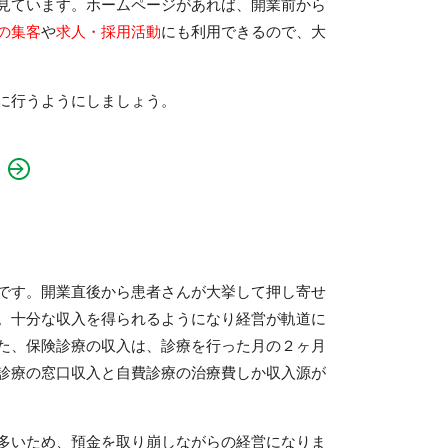
見ています。
ホームページがあれば、開業前から
の集客
や
求人・採用活動
にも利用できるので、大
に行うようにしましょう。
です。開業直後から患者さんが大挙して押し寄せ
。十分な収入を得られるようになり経営が軌道に
た、保険診療の収入は、診療を行った月の２ヶ月
診療の窓口収入と自費診療の治療費しか収入源が
多いため、預金を取り崩しながらの経営になりま