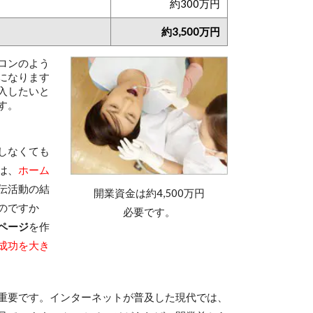
約300万円
約3,500万円
ロンのよう
になります
入したいと
す。
しなくても
は、
ホーム
伝活動の結
開業資金は約4,500万円
のですか
必要です。
ページ
を作
成功を大き
重要です。インターネットが普及した現代では、