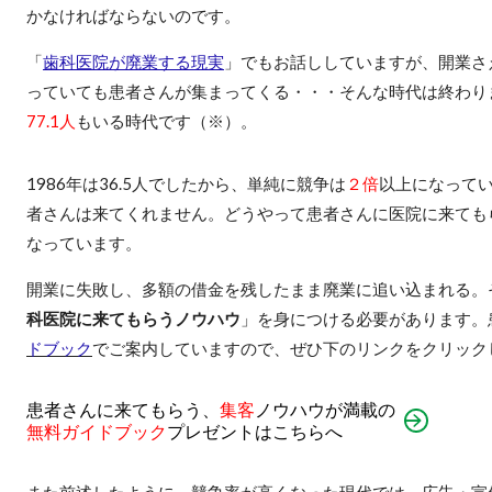
かなければならないのです。
「
歯科医院が廃業する現実
」でもお話ししていますが、開業さ
っていても患者さんが集まってくる・・・そんな時代は終わり
77.1人
もいる時代です（※）。
1986年は36.5人でしたから、単純に競争は
２倍
以上になって
者さんは来てくれません。どうやって患者さんに医院に来ても
なっています。
開業に失敗し、多額の借金を残したまま廃業に追い込まれる。
科医院に来てもらうノウハウ
」を身につける必要があります。
ドブック
でご案内していますので、ぜひ下のリンクをクリック
患者さんに来てもらう、
集客
ノウハウが満載の
無料ガイドブック
プレゼントはこちらへ
また
前述したように、競争率が高くなった現代では、広告・宣