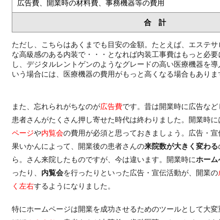
広告費、開業時の材料費、事務機器等の費用
合 計
ただし、こちらはあくまでも目安の金額。たとえば、エステサ
な高級感のある内装で・・・となれば内装工事費はもっと必要
し、デジタルレントゲンのようなグレードの高い医療機器を導
いう場合には、医療機器の費用がもっと高くなる場合もありま
また、忘れられがちなのが
広告費
です。昔は開業時に広告など
患者さんがたくさん押し寄せた時代は終わりました。開業時に
ページ
や
内覧会
の費用が必須と思っておきましょう。広告・宣
果いかんによって、開業後の患者さんの
来院数が大きく変わる
ら。さん来院したものですが、今は違います。開業時に
ホーム
ったり、
内覧会
を行ったりといった広告・宣伝活動が、開業の
く左右
するようになりました。
特にホームページは開業を成功させるためのツールとして大変