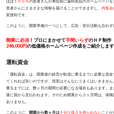
ほぼ
１００％
の患者さんが来院前に歯科医院のホームページを
患者さんにさまざまな情報を届けることができますし、
内覧会
変便利です。
このように、開業準備の一つとして、広告・宣伝活動も忘れず
開業に必須
！プロにまかせて
手間いらず
のＨＰ制作
248,000円
の低価格ホームページ作成をご紹介します
運転資金
「運転資金」は、開業後の経営が軌道に乗るまでに必要な資金
てくれれば良いのですが、現実はそんなにうまくはいきません
乗るまでには、数ヶ月の期間が必要になる場合もあります。
ま
後に国から支払われます。そのため開業から２ヶ月間は、保険
ありません。
このように、
開業から数ヶ月は
十分な収入を得られない
ことが