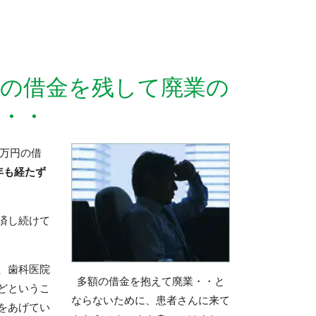
の借金を残して廃業の
・・
0万円の借
年も経たず
済し続けて
、歯科医院
多額の借金を抱えて廃業・・と
どというこ
ならないために、患者さんに来て
をあげてい