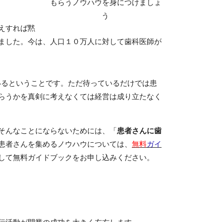
もらうノウハウを身につけましょ
う
えすれば黙
ました。
今は、人口１０万人に対して歯科医師が
いるということです。ただ待っているだけでは患
らうかを真剣に考えなくては経営は成り立たなく
そんなことにならないためには、「
患者さんに歯
患者さんを集めるノウハウについては、
無料
ガイ
して無料ガイドブックをお申し込みください。
伝活動が開業の成功を大きく左右します。