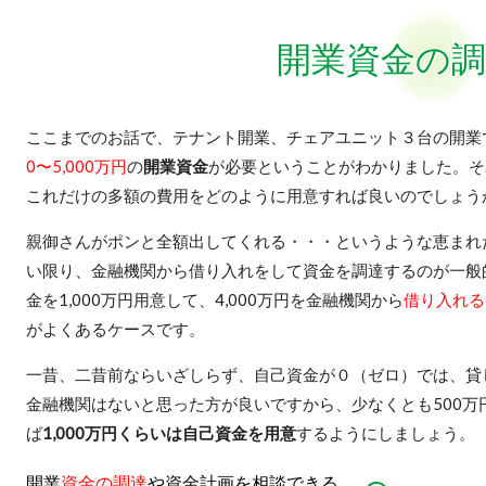
開業資金の調
ここまでのお話で、テナント開業、チェアユニット３台の開業
0〜5,000万円
の
開業資金
が必要ということがわかりました。そ
これだけの多額の費用をどのように用意すれば良いのでしょう
親御さんがポンと全額出してくれる・・・というような恵まれ
い限り、金融機関から借り入れをして資金を調達するのが一般
金を1,000万円用意して、4,000万円を金融機関から
借り入れる
がよくあるケースです。
一昔、二昔前ならいざしらず、自己資金が０（ゼロ）では、貸
金融機関はないと思った方が良いですから、少なくとも500万
ば
1,000万円くらいは自己資金を用意
するようにしましょう。
開業
資金の調達
や資金計画を相談できる、