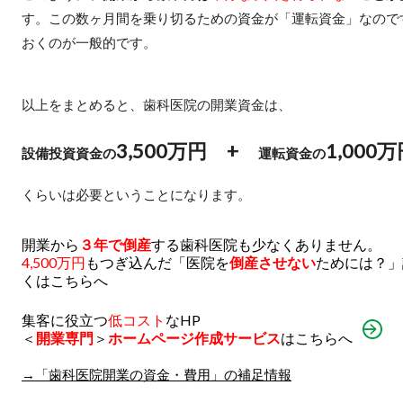
す。この数ヶ月間を乗り切るための資金が「運転資金」なので
おくのが一般的です。
以上をまとめると、歯科医院の開業資金は、
3,500万円 +
1,000
設備投資資金の
運転資金の
くらいは必要ということになります。
開業から
３年で倒産
する歯科医院も少なくありません。
4,500万円
もつぎ込んだ「医院を
倒産させない
ためには？」
くはこちらへ
集客に役立つ
低コスト
なHP
＜
開業専門
＞
ホームページ作成サービス
はこちらへ
→「歯科医院開業の資金・費用」の補足情報