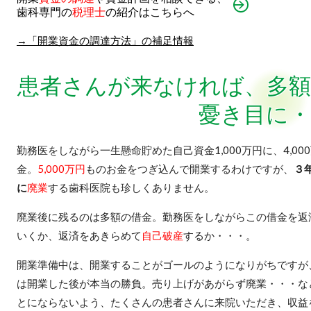
歯科専門の
税理士
の紹介はこちらへ
→「開業資金の調達方法」の補足情報
患者さんが来なければ、多額
憂き目に・
勤務医をしながら一生懸命貯めた自己資金1,000万円に、4,00
金。
5,000万円
ものお金をつぎ込んで開業するわけですが、
３
に
廃業
する歯科医院も珍しくありません。
廃業後に残るのは多額の借金。勤務医をしながらこの借金を返
いくか、返済をあきらめて
自己破産
するか・・・。
開業準備中は、開業することがゴールのようになりがちですが
は開業した後が本当の勝負。売り上げがあがらず廃業・・・な
とにならないよう、たくさんの患者さんに来院いただき、収益